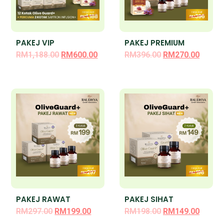
PAKEJ VIP
PAKEJ PREMIUM
RM
1,188.00
RM
600.00
RM
396.00
RM
270.00
PAKEJ RAWAT
PAKEJ SIHAT
RM
297.00
RM
199.00
RM
198.00
RM
149.00